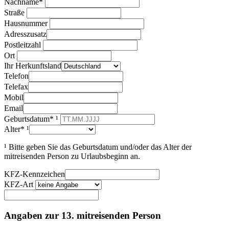
Nachname*
Straße
Hausnummer
Adresszusatz
Postleitzahl
Ort
Ihr Herkunftsland
Telefon
Telefax
Mobil
Email
Geburtsdatum* ¹
Alter* ¹
¹ Bitte geben Sie das Geburtsdatum und/oder das Alter der
mitreisenden Person zu Urlaubsbeginn an.
KFZ-Kennzeichen
KFZ-Art
Angaben zur 13. mitreisenden Person