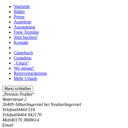
Startseite
Bilder
Preise
Angebote
Ausstattung
Freie Termine
Jetzt buchen!
Kontakt
Gästebuch
Grundriss
„Umzu“
Wo genau?
Reiseversicherung
Mehr Urlaub
Menü schließen
„Pension Pradler“
Waterstraat 2
26409 Altharlingersiel bei Neuharlingersiel
Telefon
04464 518
Telefax
04464 942170
Mobil
0170 3808614
Email