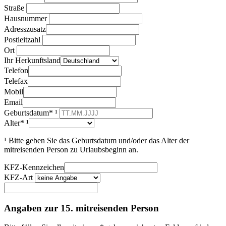
Straße
Hausnummer
Adresszusatz
Postleitzahl
Ort
Ihr Herkunftsland
Telefon
Telefax
Mobil
Email
Geburtsdatum* ¹
Alter* ¹
¹ Bitte geben Sie das Geburtsdatum und/oder das Alter der
mitreisenden Person zu Urlaubsbeginn an.
KFZ-Kennzeichen
KFZ-Art
Angaben zur 15. mitreisenden Person