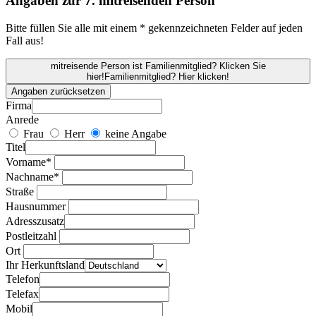
Angaben zur 7. mitreisenden Person
Bitte füllen Sie alle mit einem * gekennzeichneten Felder auf jeden
Fall aus!
mitreisende Person ist Familienmitglied? Klicken Sie
hier!
Familienmitglied? Hier klicken!
Angaben zurücksetzen
Firma
Anrede
Frau
Herr
keine Angabe
Titel
Vorname*
Nachname*
Straße
Hausnummer
Adresszusatz
Postleitzahl
Ort
Ihr Herkunftsland
Telefon
Telefax
Mobil