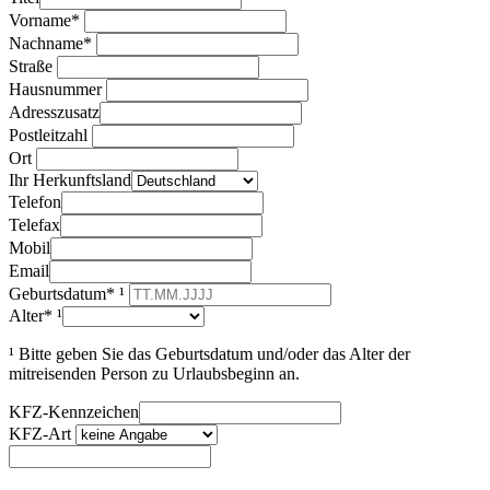
Vorname*
Nachname*
Straße
Hausnummer
Adresszusatz
Postleitzahl
Ort
Ihr Herkunftsland
Telefon
Telefax
Mobil
Email
Geburtsdatum* ¹
Alter* ¹
¹ Bitte geben Sie das Geburtsdatum und/oder das Alter der
mitreisenden Person zu Urlaubsbeginn an.
KFZ-Kennzeichen
KFZ-Art