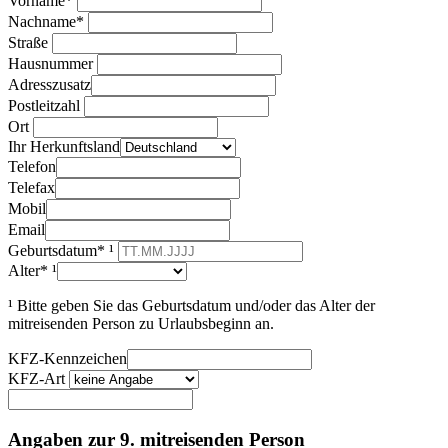
Vorname*
Nachname*
Straße
Hausnummer
Adresszusatz
Postleitzahl
Ort
Ihr Herkunftsland
Telefon
Telefax
Mobil
Email
Geburtsdatum* ¹
Alter* ¹
¹ Bitte geben Sie das Geburtsdatum und/oder das Alter der
mitreisenden Person zu Urlaubsbeginn an.
KFZ-Kennzeichen
KFZ-Art
Angaben zur 9. mitreisenden Person