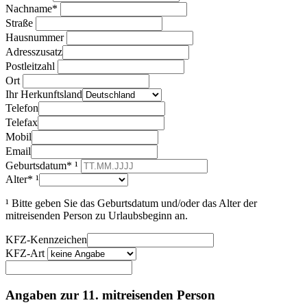
Nachname*
Straße
Hausnummer
Adresszusatz
Postleitzahl
Ort
Ihr Herkunftsland
Telefon
Telefax
Mobil
Email
Geburtsdatum* ¹
Alter* ¹
¹ Bitte geben Sie das Geburtsdatum und/oder das Alter der
mitreisenden Person zu Urlaubsbeginn an.
KFZ-Kennzeichen
KFZ-Art
Angaben zur 11. mitreisenden Person