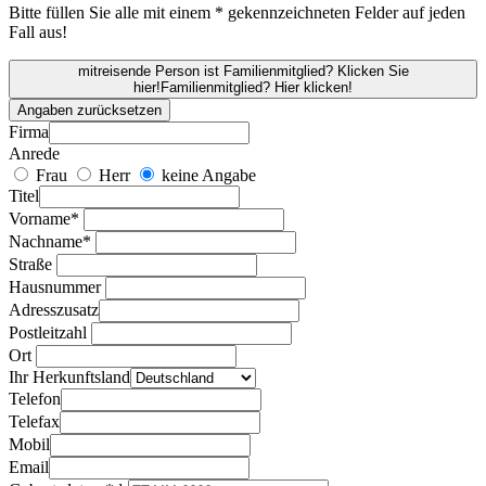
Bitte füllen Sie alle mit einem * gekennzeichneten Felder auf jeden
Fall aus!
mitreisende Person ist Familienmitglied? Klicken Sie
hier!
Familienmitglied? Hier klicken!
Angaben zurücksetzen
Firma
Anrede
Frau
Herr
keine Angabe
Titel
Vorname*
Nachname*
Straße
Hausnummer
Adresszusatz
Postleitzahl
Ort
Ihr Herkunftsland
Telefon
Telefax
Mobil
Email