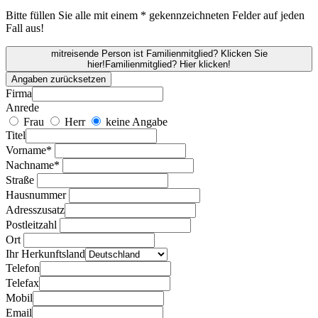
Bitte füllen Sie alle mit einem * gekennzeichneten Felder auf jeden
Fall aus!
mitreisende Person ist Familienmitglied? Klicken Sie
hier!
Familienmitglied? Hier klicken!
Angaben zurücksetzen
Firma
Anrede
Frau
Herr
keine Angabe
Titel
Vorname*
Nachname*
Straße
Hausnummer
Adresszusatz
Postleitzahl
Ort
Ihr Herkunftsland
Telefon
Telefax
Mobil
Email