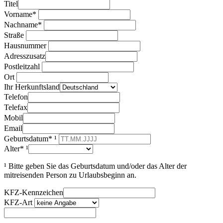
Titel
Vorname*
Nachname*
Straße
Hausnummer
Adresszusatz
Postleitzahl
Ort
Ihr Herkunftsland
Telefon
Telefax
Mobil
Email
Geburtsdatum* ¹
Alter* ¹
¹ Bitte geben Sie das Geburtsdatum und/oder das Alter der
mitreisenden Person zu Urlaubsbeginn an.
KFZ-Kennzeichen
KFZ-Art