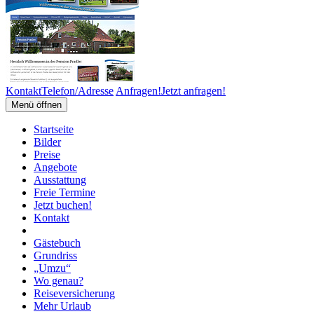
Kontakt
Telefon/Adresse
Anfragen!
Jetzt anfragen!
Menü öffnen
Startseite
Bilder
Preise
Angebote
Ausstattung
Freie Termine
Jetzt buchen!
Kontakt
Gästebuch
Grundriss
„Umzu“
Wo genau?
Reiseversicherung
Mehr Urlaub