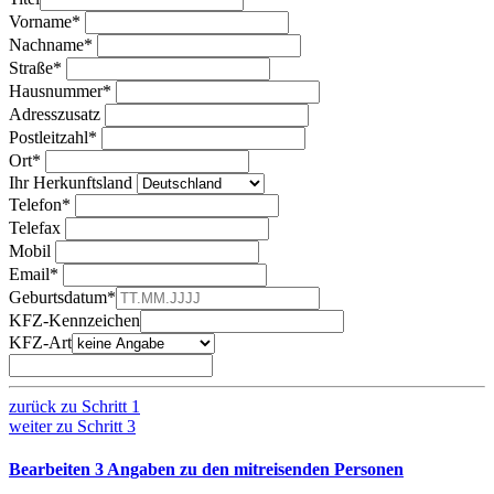
Vorname*
Nachname*
Straße*
Hausnummer*
Adresszusatz
Postleitzahl*
Ort*
Ihr Herkunftsland
Telefon*
Telefax
Mobil
Email*
Geburtsdatum*
KFZ-Kennzeichen
KFZ-Art
zurück zu
Schritt 1
weiter zu
Schritt 3
Bearbeiten
3
Angaben zu den mitreisenden Personen