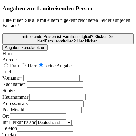
Angaben zur 1. mitreisenden Person
Bitte füllen Sie alle mit einem * gekennzeichneten Felder auf jeden
Fall aus!
mitreisende Person ist Familienmitglied? Klicken Sie
hier!
Familienmitglied? Hier klicken!
Angaben zurücksetzen
Firma
Anrede
Frau
Herr
keine Angabe
Titel
Vorname*
Nachname*
Straße
Hausnummer
Adresszusatz
Postleitzahl
Ort
Ihr Herkunftsland
Telefon
Telefax