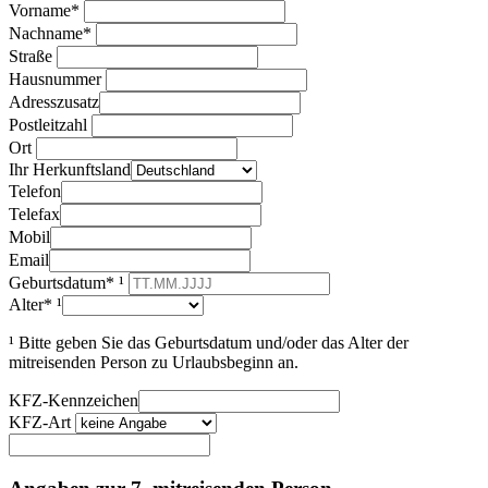
Vorname*
Nachname*
Straße
Hausnummer
Adresszusatz
Postleitzahl
Ort
Ihr Herkunftsland
Telefon
Telefax
Mobil
Email
Geburtsdatum* ¹
Alter* ¹
¹ Bitte geben Sie das Geburtsdatum und/oder das Alter der
mitreisenden Person zu Urlaubsbeginn an.
KFZ-Kennzeichen
KFZ-Art