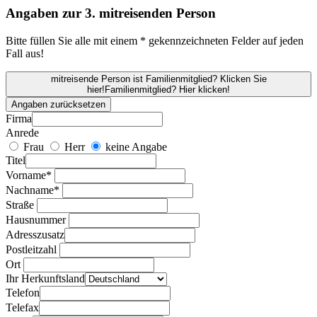
Angaben zur 3. mitreisenden Person
Bitte füllen Sie alle mit einem * gekennzeichneten Felder auf jeden
Fall aus!
mitreisende Person ist Familienmitglied? Klicken Sie
hier!
Familienmitglied? Hier klicken!
Angaben zurücksetzen
Firma
Anrede
Frau
Herr
keine Angabe
Titel
Vorname*
Nachname*
Straße
Hausnummer
Adresszusatz
Postleitzahl
Ort
Ihr Herkunftsland
Telefon
Telefax